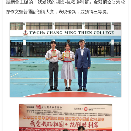
團總會主辦的「我愛我的祖國‧抗戰勝利篇」金紫荊盃香港校
際作文暨普通話朗誦大賽，表現優異，並獲得三等獎。