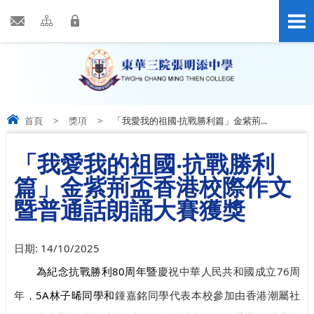
首頁
>
獎項
>
「我愛我的祖國‧抗戰勝利篇」金紫荊...
「我愛我的祖國‧抗戰勝利
篇」金紫荊盃香港校際作文
暨普通話朗誦大賽獲獎
日期:
14/10/2025
80
76
為紀念抗戰勝利
周年暨
慶祝中華人民共和國成立
周
5A
年，
林子晞同學和
鍾嘉銘同學代表本校參加由
香港潮屬社