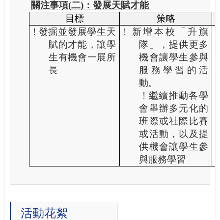
關注事項
(
二
)
：發展天賦才能
目標
策略
!
發掘並發展學生天
!
新增本校「升旗
賦的才能，讓學
隊」，提供更多
!
生有機會一展所
機會讓學生參與
長
服務學習的活
動。
!
繼續推動各學
會舉辦多元化的
班際或社際比賽
或活動，以及提
供機會讓學生參
與服務學習
活動花絮