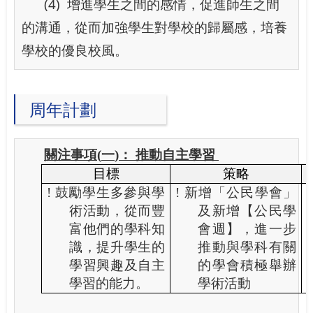
(4)
增進學生之間的感情，促進師生之間
的溝通，從而加強學生對學校的歸屬感，培養
學校的優良校風。
周年計劃
關注事項
(
一
)
： 推動自主學習
目標
策略
!
鼓勵學生多參與學
!
新增「公民學會」
!
術活動，從而豐
及新增【公民學
富他們的學科知
會週】，進一步
!
識，提升學生的
推動與學科有關
學習興趣及自主
的學會積極舉辦
學習的能力。
學術活動