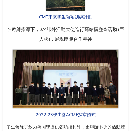
CMT未來學生領袖訓練計劃
在教練指導下，
2
名課外活動大使進行高結構歷奇活動
(
巨
人梯
)
，展現團隊合作精神
2022-23學生會ACME授章儀式
學生會除了致力為同學提供各類福利外，更舉辦不少的活動豐