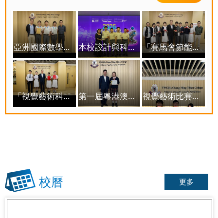
亞洲國際數學奧林匹克公開賽中獲得優異成績
本校詨計與科技校隊於「香港工程挑戰賽2026」蟬聯「評判推薦獎 Judges Award」
「賽馬會節能減電學校計劃」- 「綠建Teen才」最佳人氣獎
「視覺藝術科」相關獎項
第一屆粵港澳大灣區攝影師大賽
視覺藝術比賽金獎
校曆
更多