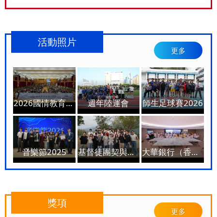
活動照片
更多
2026國情教育活動開幕禮暨《香港該如何對接國家的『十五五』》講座
週年陸運會
師生足球賽2026
音樂節2025
基督徒團契與宣道會恩澳燒烤旅行
大華銀行（香港) "墨象2035社區計劃"
獎項
更多