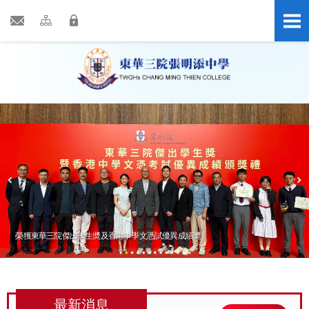
s
榮獲東華三院傑出學生奬及香港中學文憑試優異成績奬
最新消息