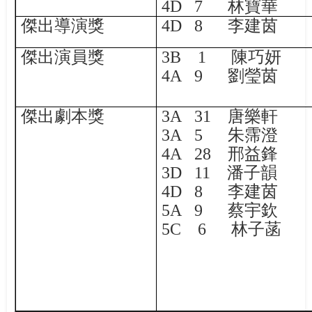
4D 7
林寶華
傑出導演獎
4D 8
李建茵
傑出演員獎
3B 1
陳巧妍
4A 9
劉瑩茵
傑出劇本獎
3A 31
唐樂軒
3A 5
朱霈澄
4A 28
邢益鋒
3D 11
潘子韻
4D 8
李建茵
5A 9
蔡宇欽
5C 6
林子菡