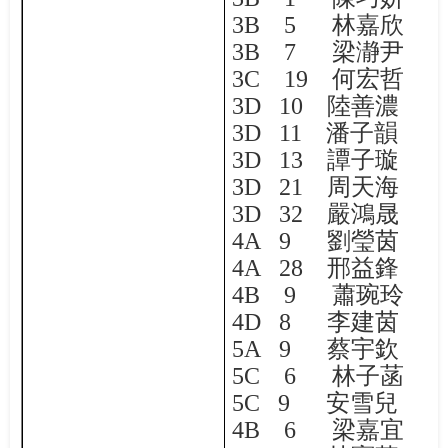
3B 5
林嘉欣
3B 7
梁瀞尹
3C 19
何宏哲
3D 10
陸善濃
3D 11
潘子韻
3D 13
譚子璇
3D 21
周天海
3D 32
嚴鴻晟
4A 9
劉瑩茵
4A 28
邢益鋒
4B 9
蕭琬玲
4D 8
李建茵
5A 9
蔡宇欽
5C 6
林子菡
5C 9
安雪兒
4B 6
梁嘉宜