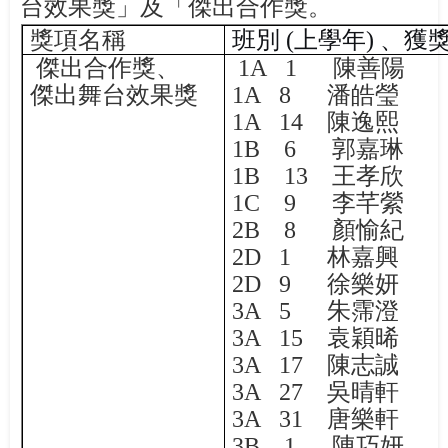
台效果獎」及「傑出合作獎。
獎項名稱
班別
(
上學年
)
、獲
傑出合作獎、
1A 1
陳善陽
傑出舞台效果獎
1A 8
潘皓瑩
1A 14
陳逸熙
1B 6
郭嘉琳
1B 13
王孝欣
1C 9
李芊縈
2B 8
顏愉紀
2D 1
林嘉興
2D 9
徐樂妍
3A 5
朱霈澄
3A 15
袁穎晞
3A 17
陳志誠
3A 27
吳晴軒
3A 31
唐樂軒
3B 1
陳巧妍