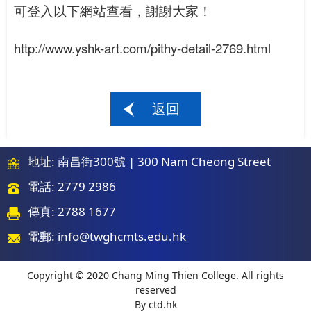
可登入以下網站查看，謝謝大家！
http://www.yshk-art.com/pithy-detail-2769.html
返回
地址: 南昌街300號 | 300 Nam Cheong Street
電話: 2779 2986
傳真: 2788 1677
電郵:
info@twghcmts.edu.hk
Copyright © 2020 Chang Ming Thien College. All rights
reserved
By
ctd.hk