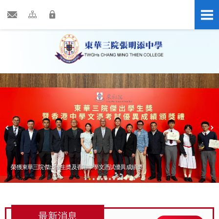
s
榮獲東華三院傑出學生奬及香港中學文憑試優異成績奬
德國12天STEM考察團
最新消息