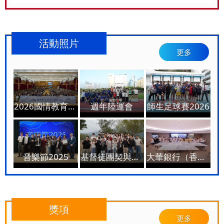
活動照片
更多
2026國情教育活動開幕禮暨《香港該如何對接國家的『十五五』》講座
週年陸運會
師生足球賽2026
音樂節2025
基督徒團契與宣道會恩澳燒烤旅行
大華銀行（香港) "墨象2035社區計劃"
獎項
更多