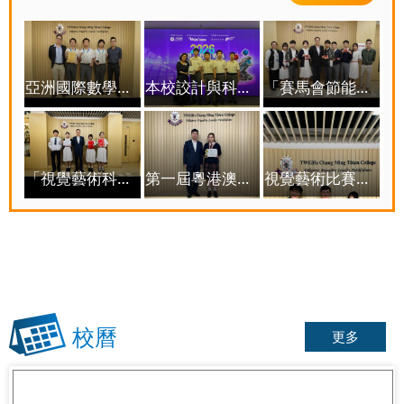
亞洲國際數學奧林匹克公開賽中獲得優異成績
本校詨計與科技校隊於「香港工程挑戰賽2026」蟬聯「評判推薦獎 Judges Award」
「賽馬會節能減電學校計劃」- 「綠建Teen才」最佳人氣獎
「視覺藝術科」相關獎項
第一屆粵港澳大灣區攝影師大賽
視覺藝術比賽金獎
校曆
更多